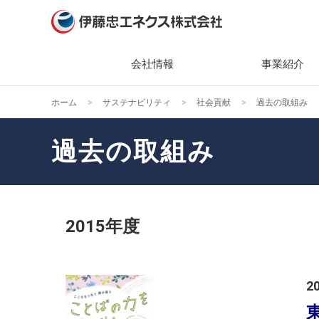
会社情報
事業紹介
ホーム
サステナビリティ
社会貢献
過去の取組み
会社情報
事業紹介
ニュース
サステナビリティ
投資家情報（IR）
社長メ
主な製
2026
トップ
IRニ
過去の取組み
経営理
組織・
2025
エネク
IR関
ティ
会社概
キーワ
2024
株主・
環境(En
ガバナ
2023
業績・
2015年度
社会(So
役員一
2022
経営方
ガバナン
組織図
2021
個人投
2
社会貢
事業所
2020
IRカ