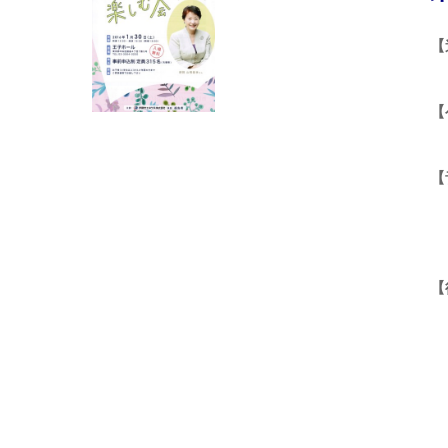
社会か
主要グ
2019
IRサ
【
ESG
沿革
会社紹
【
【
【