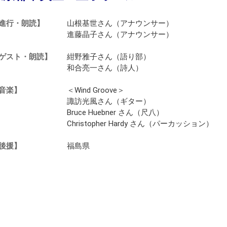
らの評価
ループ会社一覧
年
ポート
進行・朗読】
山根基世さん（アナウンサー）
情報一覧・編集方針
進藤晶子さん（アナウンサー）
介動画・CM情報
ゲスト・朗読】
紺野雅子さん（語り部）
和合亮一さん（詩人）
音楽】
＜Wind Groove＞
諏訪光風さん（ギター）
Bruce Huebner さん（尺八）
Christopher Hardy さん（パーカッション）
後援】
福島県