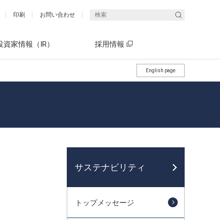
印刷
お問い合わせ
投資家情報（IR）
採用情報
English page
統合報告書（エネクスレポート）
What's ENEX(5分でわかるエネクス)
社長メッセージ
What's ENEX(5分でわかるエネクス)
サステナビリティ
決算短信・決算説明会資料
有価証券報告書（P13～22）「サス
中期経営計画 ENEX2030
トップメッセージ
テナビリティ情報開示」