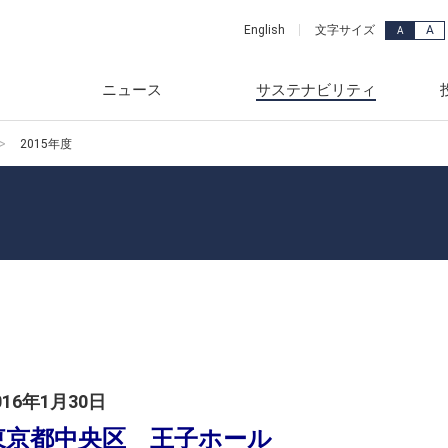
A
English
文字サイズ
A
ニュース
サステナビリティ
2015年度
ッセージ
品・サービス
年
メッセージ
ュース
カーライフ事業
2018年
念
事業部
年
スグループのサステナビリ
連資料
産業ビジネス事業
2017年
要
ード検索
年
株式情報
電力・ユーティリティ事業
2016年
vironment)
ンス
年
財務
ホームライフ事業
2015年
ciety)
覧
年
針
2014年
ス(Governance)
年
資家の皆様へ
2013年
016年1月30日
献
一覧
年
レンダー
東京都中央区 王子ホール