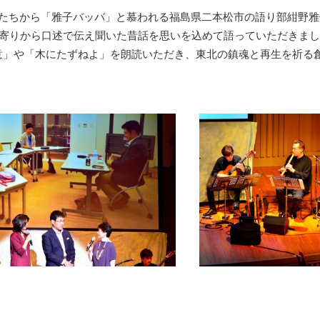
供たちから「雅子バッバ」と慕われる福島県二本松市の語り部紺野雅
年寄りから口述で伝え聞いた昔話を思いを込めて語っていただきま
意」や「木にたずねよ」を朗読いただき、東北の鎮魂と再生を祈る