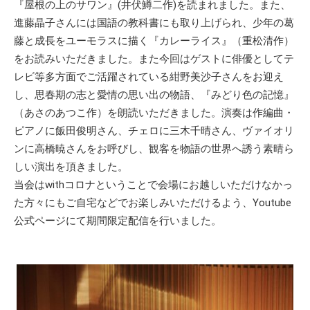
『屋根の上のサワン』(井伏鱒二作)を読まれました。また、
進藤晶子さんには国語の教科書にも取り上げられ、少年の葛
藤と成長をユーモラスに描く『カレーライス』（重松清作）
をお読みいただきました。また今回はゲストに俳優としてテ
レビ等多方面でご活躍されている紺野美沙子さんをお迎え
し、思春期の志と愛情の思い出の物語、『みどり色の記憶』
（あさのあつこ作）を朗読いただきました。演奏は作編曲・
ピアノに飯田俊明さん、チェロに三木千晴さん、ヴァイオリ
ンに高橋暁さんをお呼びし、観客を物語の世界へ誘う素晴ら
しい演出を頂きました。
当会はwithコロナということで会場にお越しいただけなかっ
た方々にもご自宅などでお楽しみいただけるよう、Youtube
公式ページにて期間限定配信を行いました。