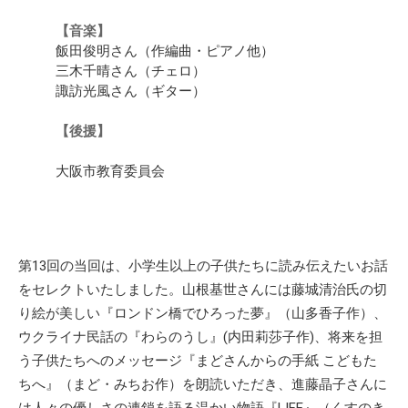
【音楽】
飯田俊明さん（作編曲・ピアノ他）
三木千晴さん（チェロ）
諏訪光風さん（ギター）
【後援】
大阪市教育委員会
第13回の当回は、小学生以上の子供たちに読み伝えたいお話
をセレクトいたしました。山根基世さんには藤城清治氏の切
り絵が美しい『ロンドン橋でひろった夢』（山多香子作）、
ウクライナ民話の『わらのうし』(内田莉莎子作)、将来を担
う子供たちへのメッセージ『まどさんからの手紙 こどもた
ちへ』（まど・みちお作）を朗読いただき、進藤晶子さんに