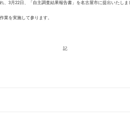
らの評価
れ、3月22日、「自主調査結果報告書」を名古屋市に提出いたし
ループ会社一覧
年
ポート
情報一覧・編集方針
作業を実施して参ります。
介動画・CM情報
記