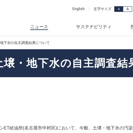
A
English
文字サイズ
A
ニュース
サステナビリティ
地下水の自主調査結果について
ッセージ
品・サービス
年
メッセージ
ュース
カーライフ事業
2018年
土壌・地下水の自主調査結
念
事業部
年
スグループのサステナビリ
連資料
産業ビジネス事業
2017年
要
ード検索
年
株式情報
電力・ユーティリティ事業
2016年
vironment)
ンス
年
財務
ホームライフ事業
2015年
ciety)
覧
年
針
2014年
ス(Governance)
年
資家の皆様へ
2013年
献
ンET給油所(名古屋市中村区)において、今般、土壌・地下水の汚
一覧
年
レンダー