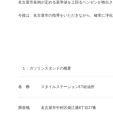
社会か
名古屋市条例が定める基準値を上回るベンゼンが検出さ
主要グ
2019
IRサ
ESG
今後は、名古屋市の指導をいただきながら、確実に浄化
沿革
会社紹
１．ガソリンスタンドの概要
名 称
スタイルステーションET給油所
所在地
名古屋市中村区畑江通8丁目27番