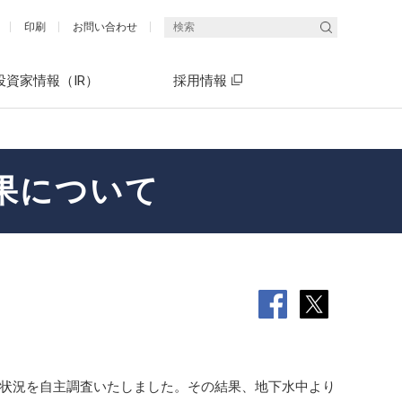
印刷
お問い合わせ
投資家情報（IR）
採用情報
果について
統合報告書（エネクスレポート）
What's ENEX(5分でわかるエネクス)
社長メッセージ
What's ENEX(5分でわかるエネクス)
決算短信・決算説明会資料
有価証券報告書（P13～22）「サス
中期経営計画 ENEX2030
染状況を自主調査いたしました。その結果、地下水中より
テナビリティ情報開示」