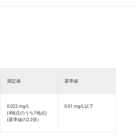
測定値
基準値
0.022 mg/L
0.01 mg/L以下
(4地点のうち
1地点)
(基準値の
2.2倍）