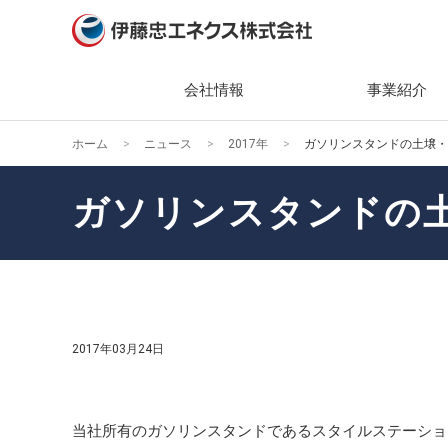
会社情報
事業紹介
ホーム
ニュース
2017年
ガソリンスタンドの土壌・
会社情報
事業紹介
ニュース
サステナビリティ
投資家情報（IR）
社長メ
主な製
2026
トップ
IRニ
ガソリンスタンドの
経営理
組織・
2025
エネク
IR関
ティ
会社概
キーワ
2024
株主・
環境(En
ガバナ
2023
業績・
社会(So
役員一
2022
経営方
2017年03月24日
ガバナン
組織図
2021
個人投
社会貢
当社所有のガソリンスタンドであるスタイルステーショ
事業所
2020
IRカ