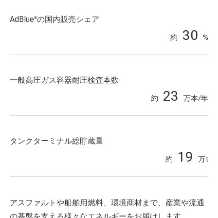
AdBlue
の国内販売シェア
®
30
約
%
一般高圧ガス容器耐圧検査本数
23
約
万本/年
タンクターミナル総貯蔵量
19
約
万t
アスファルトや船舶用燃料、環境商材まで、産業や流通
の基盤を支える様々なエネルギーをお届けします。