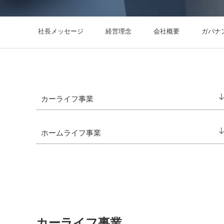
社会か
主要グ
2019
IRサ
ESG
社長メッセージ
経営理念
会社概要
ガバナ
沿革
会社紹
コーポレート・ガバナンス
田畑 信幸
西村 邦夫
渡辺 聡
内部統制システム
山田 哲也
リスクマネジメン
森川 卓也
カーライフ事業
ホームライフ事業
カーライフ事業