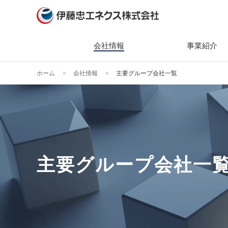
会社情報
事業紹介
ホーム
会社情報
主要グループ会社一覧
会社情報
事業紹介
ニュース
サステナビリティ
投資家情報（IR）
社長メ
主な製
2026
トップ
IRニ
経営理
組織・
2025
エネク
IR関
ティ
会社概
キーワ
2024
株主・
環境(En
ガバナ
2023
業績・
主要グループ会社一
社会(So
役員一
2022
経営方
ガバナン
組織図
2021
個人投
社会貢
事業所
2020
IRカ