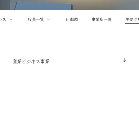
らの評価
ループ会社一覧
年
ポート
情報一覧・編集方針
ンス
役員一覧
組織図
事業所一覧
主要グ
介動画・CM情報
ト
佐藤 智恵
コンプライアンス
德田 省三
細谷 武俊
須田 亮平
今沢 恭弘
岩本 昌子
産業ビジネス事業