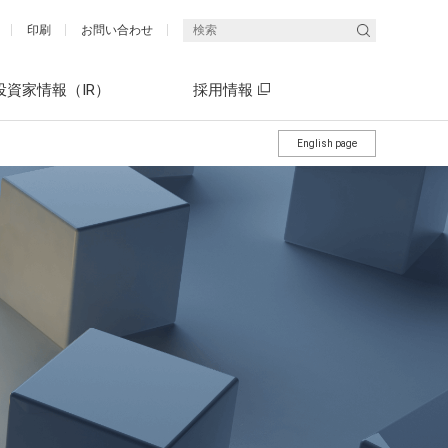
印刷
お問い合わせ
投資家情報（IR）
採用情報
English page
統合報告書（エネクスレポート）
What's ENEX(5分でわかるエネクス)
社長メッセージ
What's ENEX(5分でわかるエネクス)
決算短信・決算説明会資料
有価証券報告書（P13～22）「サス
中期経営計画 ENEX2030
テナビリティ情報開示」