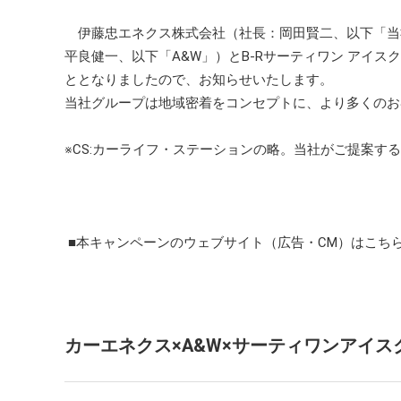
社会か
主要グ
2019
IRサ
伊藤忠エネクス株式会社（社長：岡田賢二、以下「当社
ESG
平良健一、以下「A&W」）とB-Rサーティワン アイ
沿革
ととなりましたので、お知らせいたします。
会社紹
当社グループは地域密着をコンセプトに、より多くのお
※CS:カーライフ・ステーションの略。当社がご提案す
■本キャンペーンのウェブサイト（広告・CM）は
こち
カーエネクス×A&W×サーティワンアイ