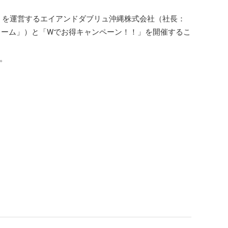
」を運営するエイアンドダブリュ沖縄株式会社（社長：
リーム」）と「Wでお得キャンペーン！！」を開催するこ
統合報告書（エネクスレポート）
統合報告書（エネクスレポート）
。
コーポレート・ガバナンス報告書