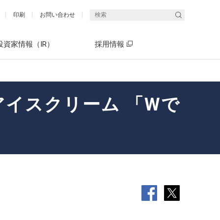
印刷
お問い合わせ
投資家情報（IR）
採用情報
アイスクリーム 「Wで
統合報告書（エネクスレポート）
What's ENEX(5分でわかるエネクス)
社長メッセージ
What's ENEX(5分でわかるエネクス)
決算短信・決算説明会資料
有価証券報告書（P13～22）「サス
中期経営計画 ENEX2030
テナビリティ情報開示」