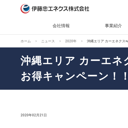
会社情報
事業紹介
ホーム
ニュース
2020年
沖縄エリア カーエネクス
会社情報
事業紹介
ニュース
サステナビリティ
投資家情報（IR）
社長メ
主な製
2026
トップ
IRニ
沖縄エリア カーエネ
経営理
組織・
2025
エネク
IR関
ティ
お得キャンペーン！
会社概
キーワ
2024
株主・
環境(En
ガバナ
2023
業績・
社会(So
役員一
2022
経営方
ガバナン
組織図
2021
個人投
2020年02月21日
社会貢
事業所
2020
IRカ