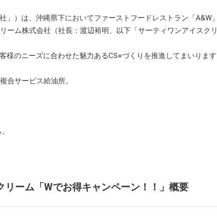
らの評価
ループ会社一覧
年
ポート
」）は、沖縄県下においてファーストフードレストラン「A&W
情報一覧・編集方針
スクリーム株式会社（社長：渡辺裕明、以下「サーティワンアイスク
介動画・CM情報
客様のニーズに合わせた魅力あるCS※づくりを推進してまいります
る複合サービス給油所。
ら
。
スクリーム「Wでお得キャンペーン！！」概要