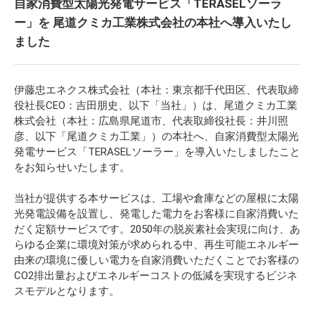
自家消費型太陽光発電サービス「TERASELソーラ
ー」を 尾道クミカ工業株式会社の本社へ導入いたし
ました
伊藤忠エネクス株式会社（本社：東京都千代田区、代表取締
役社長CEO：吉田朋史、以下「当社」）は、尾道クミカ工業
株式会社（本社：広島県尾道市、代表取締役社長：井川照
彦、以下「尾道クミカ工業」）の本社へ、自家消費型太陽光
発電サービス「TERASELソーラー」を導入いたしましたこと
をお知らせいたします。
当社が提供する本サービスは、工場や倉庫などの屋根に太陽
光発電設備を設置し、発電した電力をお客様に自家消費いた
だく定額サービスです。2050年の脱炭素社会実現に向け、あ
らゆる企業に環境対策が求められる中、再生可能エネルギー
由来の環境に優しい電力を自家消費いただくことでお客様の
CO2排出量およびエネルギーコストの低減を実現するビジネ
スモデルとなります。