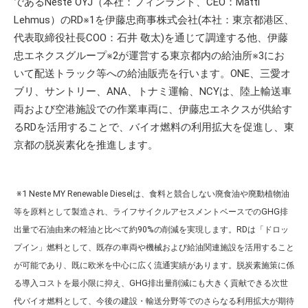
であるNeste OYJ（本社：フィンランド、CEO：Matti
Lehmus）のRD※1を伊藤忠商事株式会社(本社：東京都港区、
代表取締役社長COO：石井 敬太)を通じて調達する他、伊藤
忠エネクスグループ※2が運営する東京都内の給油所※3にお
いて配送トラック等への給油販売を行います。ONE、三愛オ
ブリ、サントリー、ANA、トナミ運輸、NCYは、陸上輸送車
両および空港施設での作業車両に、伊藤忠エネクスが供給す
るRDを活用することで、バイオ燃料の利用拡大を促進し、東
京都の脱炭素化を推進します。
※1 Neste MY Renewable Dieselは、食料と競合しない廃食油や廃動植物油
等を原料として製造され、ライフサイクルアセスメントベースでのGHG排
出量で石油由来の軽油と比べて約90%の削減を実現します。RDは「ドロッ
プイン」燃料として、既存の車両や機械および給油関連施設を活用すること
が可能であり、既に欧米を中心に広く流通実績があります。脱炭素施策に係
る導入コストを最小限に抑え、GHG排出量削減にも大きく貢献できる次世
代バイオ燃料として、今後の建設・輸送分野等でのさらなる利用拡大が期待