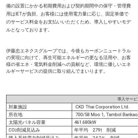
備の設置にかかる初期費用および契約期間中の保守・管理費
用はIETが負担、お客様には使用電力量に応じ、固定単価で
のサービス料金をお支払いいただくため、導入しやすいモデ
ルとなっております。
伊藤忠エネクスグループでは、今後もカーボンニュートラル
の実現に向けて、再生可能エネルギーの更なる活用や、お客
様の省エネ・電気料金削減への貢献など、環境に優しいエネ
ルギーサービスの提供に取り組んでまいります。
導入サービ
対象施設
CKD Thai Corporation Ltd.
所在地
700/58 Moo 1, Tambol Bankao,
太陽光パネル容量
461.680kW
CO
削減見込み
年平均 279t 削減
2