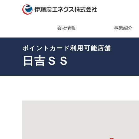
会社情報
事業紹介
ポイントカード利用可能店舗
会社情報
事業紹介
ニュース
サステナビリティ
投資家情報（IR）
社長メ
主な製
2026
トップ
IRニ
日吉ＳＳ
経営理
組織・
2025
エネク
IR関
ティ
会社概
キーワ
2024
株主・
環境(En
ガバナ
2023
業績・
社会(So
役員一
2022
経営方
ガバナン
組織図
2021
個人投
社会貢
事業所
2020
IRカ