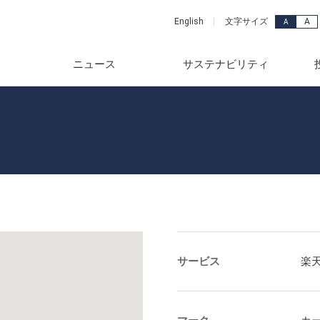
A
English
文字サイズ
A
ニュース
サステナビリティ
ッセージ
品・サービス
年
メッセージ
ュース
カーライフ事業
2018年
念
事業部
年
スグループのサステナビリ
連資料
産業ビジネス事業
2017年
要
ード検索
年
株式情報
電力・ユーティリティ事業
2016年
vironment)
ンス
年
財務
ホームライフ事業
2015年
ciety)
覧
年
針
2014年
サービス
楽
ス(Governance)
年
資家の皆様へ
2013年
献
一覧
年
レンダー