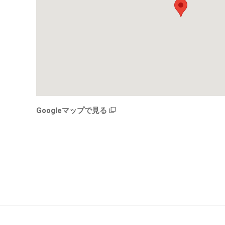
社会か
主要グ
2019
IRサ
ESG
沿革
会社紹
Googleマップで見る