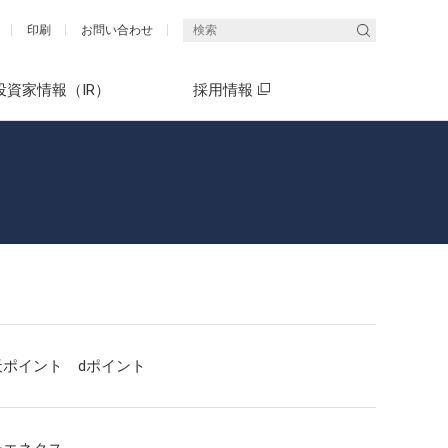
印刷
お問い合わせ
投資家情報（IR）
採用情報
統合報告書（エネクスレポート）
What's ENEX(5分でわかるエネクス)
社長メッセージ
What's ENEX(5分でわかるエネクス)
天ポイント dポイント
決算短信・決算説明会資料
有価証券報告書（P13～22）「サス
中期経営計画 ENEX2030
テナビリティ情報開示」