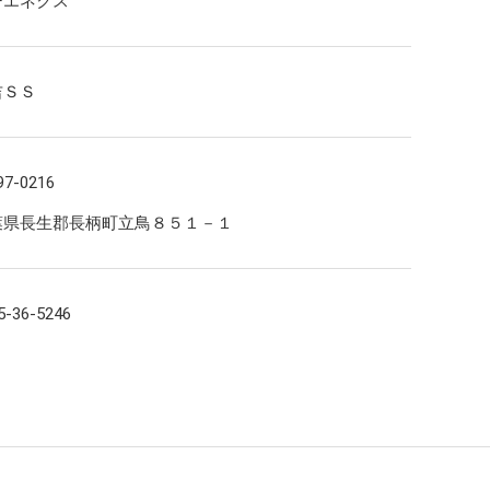
ーエネクス
吉ＳＳ
統合報告書（エネクスレポート）
統合報告書（エネクスレポート）
コーポレート・ガバナンス報告書
7-0216
葉県長生郡長柄町立鳥８５１－１
5-36-5246