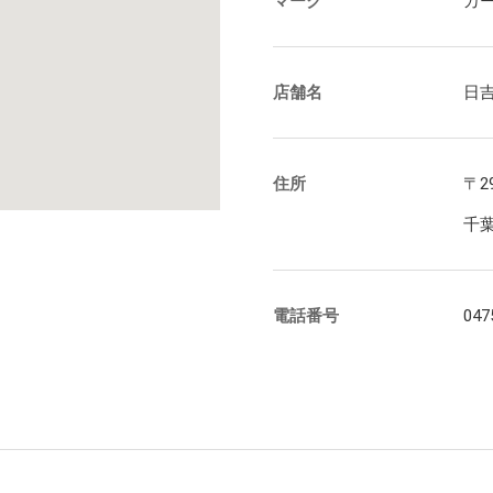
マーク
カ
らの評価
ループ会社一覧
年
ポート
情報一覧・編集方針
店舗名
日
介動画・CM情報
住所
〒29
千
電話番号
047