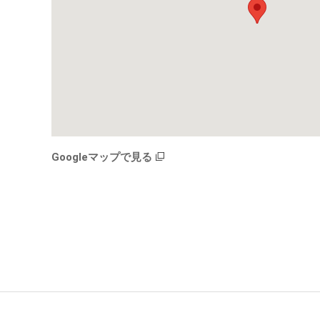
社会か
主要グ
2019
IRサ
ESG
沿革
会社紹
Googleマップで見る