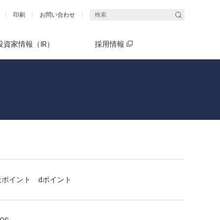
印刷
お問い合わせ
投資家情報（IR）
採用情報
統合報告書（エネクスレポート）
What's ENEX(5分でわかるエネクス)
社長メッセージ
What's ENEX(5分でわかるエネクス)
天ポイント dポイント
決算短信・決算説明会資料
有価証券報告書（P13～22）「サス
中期経営計画 ENEX2030
テナビリティ情報開示」