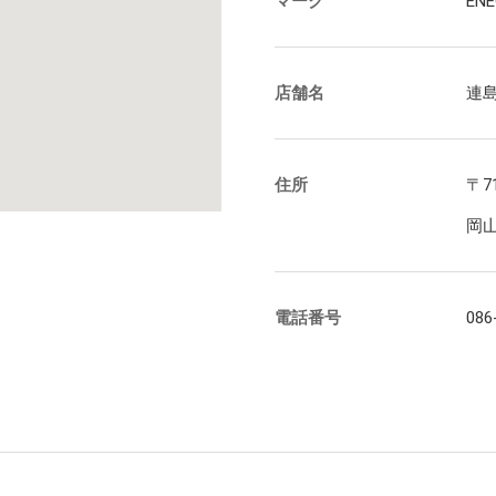
マーク
ENE
らの評価
ループ会社一覧
年
ポート
情報一覧・編集方針
店舗名
連
介動画・CM情報
住所
〒71
岡
電話番号
086