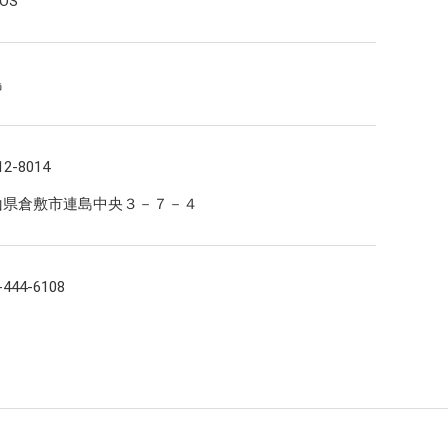
OS
島
統合報告書（エネクスレポート）
統合報告書（エネクスレポート）
コーポレート・ガバナンス報告書
2-8014
山県倉敷市連島中央３－７－４
-444-6108