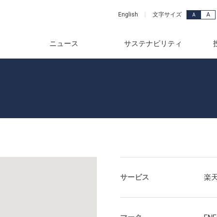
A
English
文字サイズ
A
ニュース
サステナビリティ
ッセージ
品・サービス
年
メッセージ
ュース
カーライフ事業
2018年
念
事業部
年
スグループのサステナビリ
連資料
産業ビジネス事業
2017年
要
ード検索
年
株式情報
電力・ユーティリティ事業
2016年
vironment)
ンス
年
財務
ホームライフ事業
2015年
ciety)
覧
年
針
2014年
サービス
楽
ス(Governance)
年
資家の皆様へ
2013年
献
一覧
年
レンダー