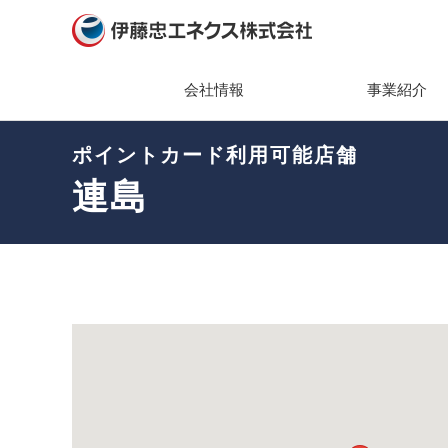
会社情報
事業紹介
ポイントカード利用可能店舗
会社情報
事業紹介
ニュース
サステナビリティ
投資家情報（IR）
社長メ
主な製
2026
トップ
IRニ
連島
経営理
組織・
2025
エネク
IR関
ティ
会社概
キーワ
2024
株主・
環境(En
ガバナ
2023
業績・
社会(So
役員一
2022
経営方
ガバナン
組織図
2021
個人投
社会貢
事業所
2020
IRカ