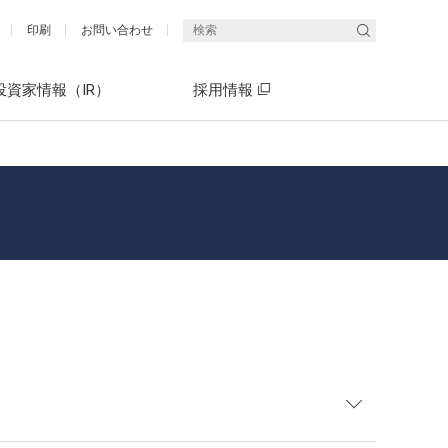
印刷
お問い合わせ
投資家情報（IR）
採用情報
統合報告書（エネクスレポート）
What's ENEX(5分でわかるエネクス)
社長メッセージ
What's ENEX(5分でわかるエネクス)
決算短信・決算説明会資料
有価証券報告書（P13～22）「サス
中期経営計画 ENEX2030
テナビリティ情報開示」