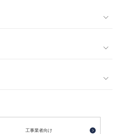
統合報告書（エネクスレポート）
統合報告書（エネクスレポート）
コーポレート・ガバナンス報告書
工事業者向け