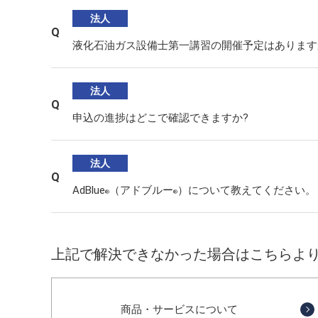
社会か
法人
主要グ
2019
IRサ
ESG
液化石油ガス設備士第一講習の開催予定はあります
沿革
会社紹
法人
申込の進捗はどこで確認できますか?
法人
AdBlue
（アドブルー
）について教えてください。
®
®
上記で解決できなかった場合はこちらよ
商品・サービスについて