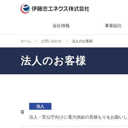
会社情報
事業紹介
ホーム
お問い合わせ
法人のお客様
会社情報
事業紹介
ニュース
サステナビリティ
投資家情報（IR）
社長メ
主な製
2026
トップ
IRニ
法人のお客様
経営理
組織・
2025
エネク
IR関
ティ
会社概
キーワ
2024
株主・
環境(En
ガバナ
2023
業績・
社会(So
役員一
2022
経営方
ガバナン
法人
組織図
2021
個人投
法人・官公庁向けに電力供給の見積もりをお願いし
社会貢
事業所
2020
IRカ