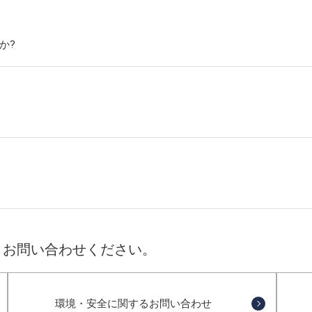
らの評価
ループ会社一覧
年
ポート
情報一覧・編集方針
か?
介動画・CM情報
りお問い合わせください。
環境・安全に関するお問い合わせ