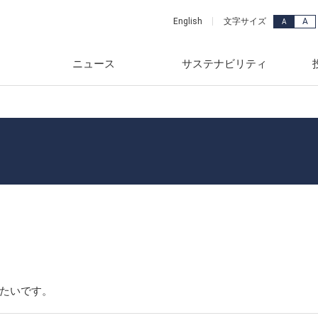
A
English
文字サイズ
A
ニュース
サステナビリティ
ッセージ
品・サービス
年
メッセージ
ュース
カーライフ事業
2018年
念
事業部
年
スグループのサステナビリ
連資料
産業ビジネス事業
2017年
要
ード検索
年
株式情報
電力・ユーティリティ事業
2016年
vironment)
ンス
年
財務
ホームライフ事業
2015年
ciety)
覧
年
針
2014年
ス(Governance)
年
資家の皆様へ
2013年
たいです。
献
一覧
年
レンダー