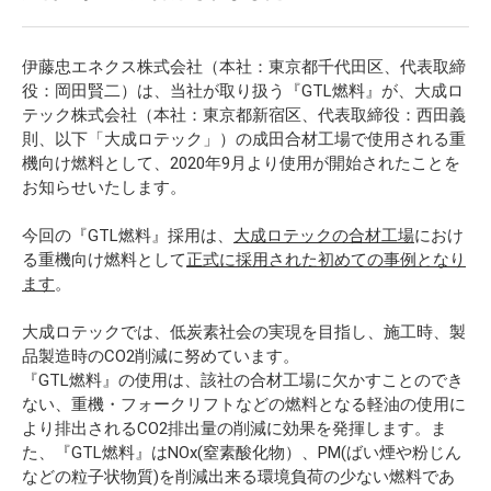
伊藤忠エネクス株式会社（本社：東京都千代田区、代表取締
役：岡田賢二）は、当社が取り扱う『GTL燃料』が、大成ロ
テック株式会社（本社：東京都新宿区、代表取締役：西田義
則、以下「大成ロテック」）の成田合材工場で使用される重
機向け燃料として、2020年9月より使用が開始されたことを
お知らせいたします。
今回の『GTL燃料』採用は、
大成ロテックの合材工場
におけ
る重機向け燃料として
正式に採用された初めての事例となり
ます
。
大成ロテックでは、低炭素社会の実現を目指し、施工時、製
品製造時のCO2削減に努めています。
『GTL燃料』の使用は、該社の合材工場に欠かすことのでき
ない、重機・フォークリフトなどの燃料となる軽油の使用に
より排出されるCO2排出量の削減に効果を発揮します。ま
た、『GTL燃料』はNOx(窒素酸化物）、PM(ばい煙や粉じん
などの粒子状物質)を削減出来る環境負荷の少ない燃料であ