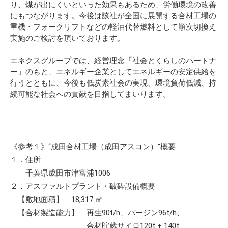
り、煤が出にくいといった効果もあるため、労働環境の改善
にもつながります。今後は該社が全国に展開する合材工場の
重機・フォークリフトなどの軽油代替燃料として順次切換え
実施のご検討を頂いております。
エネクスグループでは、経営理念「社会とくらしのパートナ
ー」のもと、エネルギー企業としてエネルギーの安定供給を
行うとともに、今後も低炭素社会の実現、環境負荷低減、持
続可能な社会への貢献を目指してまいります。
《参考１》“成田合材工場（成田アスコン）”概要
１．住所
千葉県成田市津富浦1006
２．アスファルトプラント・破砕設備概要
【敷地面積】 18,317 ㎡
【合材製造能力】 再生90t/h、バージン96t/h、
合材貯蔵サイロ120t + 140t