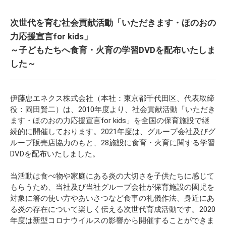
次世代を育む社会貢献活動「いただきます・ほのおの
力応援宣言for kids」
～子どもたちへ食育・火育の学習DVDを配布いたしま
した～
伊藤忠エネクス株式会社（本社：東京都千代田区、代表取締
役：岡田賢二）は、2010年度より、社会貢献活動「いただき
ます・ほのおの力応援宣言for kids」を全国の保育施設で継
続的に開催しております。2021年度は、グループ会社及びグ
ループ販売店協力のもと、28施設に食育・火育に関する学習
DVDを配布いたしました。
当活動は食べ物や家庭にある炎の大切さを子供たちに感じて
もらうため、当社及び当社グループ会社が保育施設の園児を
対象に箸の使い方やあいさつなど食事の礼儀作法、身近にあ
る炎の存在について楽しく伝える次世代育成活動です。2020
年度は新型コロナウイルスの影響から開催することができま