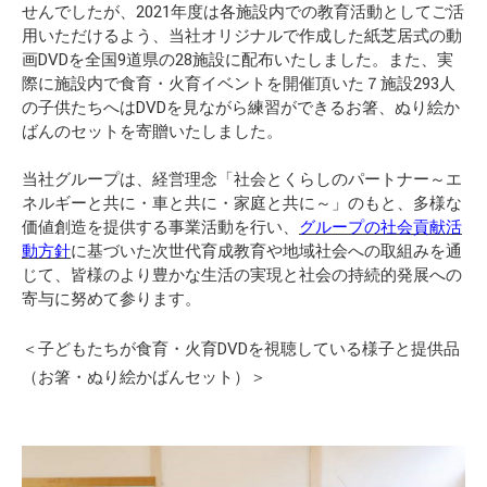
せんでしたが、2021年度は各施設内での教育活動としてご活
用いただけるよう、当社オリジナルで作成した紙芝居式の動
画DVDを全国9道県の28施設に配布いたしました。また、実
際に施設内で食育・火育イベントを開催頂いた７施設293人
の子供たちへはDVDを見ながら練習ができるお箸、ぬり絵か
ばんのセットを寄贈いたしました。
当社グループは、経営理念「社会とくらしのパートナー～エ
ネルギーと共に・車と共に・家庭と共に～」のもと、多様な
価値創造を提供する事業活動を行い、
グループの社会貢献活
動方針
に基づいた次世代育成教育や地域社会への取組みを通
じて、皆様のより豊かな生活の実現と社会の持続的発展への
寄与に努めて参ります。
＜子どもたちが食育・火育DVDを視聴している様子と提供品
（お箸・ぬり絵かばんセット）＞