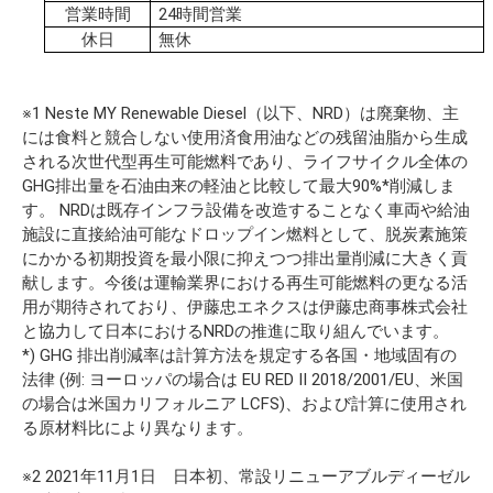
営業時間
24時間営業
休日
無休
※1 Neste MY Renewable Diesel（以下、NRD）は廃棄物、主
には食料と競合しない使用済食用油などの残留油脂から生成
される次世代型再生可能燃料であり、ライフサイクル全体の
GHG排出量を石油由来の軽油と比較して最大90%*削減しま
す。 NRDは既存インフラ設備を改造することなく車両や給油
施設に直接給油可能なドロップイン燃料として、脱炭素施策
にかかる初期投資を最小限に抑えつつ排出量削減に大きく貢
献します。今後は運輸業界における再生可能燃料の更なる活
用が期待されており、伊藤忠エネクスは伊藤忠商事株式会社
と協力して日本におけるNRDの推進に取り組んでいます。
*) GHG 排出削減率は計算方法を規定する各国・地域固有の
法律 (例: ヨーロッパの場合は EU RED II 2018/2001/EU、米国
の場合は米国カリフォルニア LCFS)、および計算に使用され
る原材料比により異なります。
※2 2021年11月1日 日本初、常設リニューアブルディーゼル