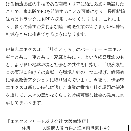
ける物流拠点の中枢である南港エリアに給油拠点を新設した
ことで、東名阪でRDを給油することが可能になり、長距離輸
送向けトラックにもRDを採用しやすくなります。これによ
り、多くの荷主企業および陸上輸送企業の皆さまがGHG排出
削減をさらに推進できるようになります。
伊藤忠エネクスは、「社会とくらしのパートナー ～エネル
ギーと共に・車と共に・家庭と共に～」という経営理念のも
と、より良い地球環境と社会との共生を目指し、「脱炭素社
会の実現に向けての貢献」を環境方針の一つに掲げ、継続的
に環境改善アクションに取り組んでいます。今後も、伊藤忠
エネクスは新しい時代に適した事業の推進と社会課題の解決
を通じて、人々の豊かなくらしと持続可能な社会の発展に貢
献してまいります。
【エネクスフリート株式会社 大阪南港店】
住所
大阪府大阪市住之江区南港東1-4-9