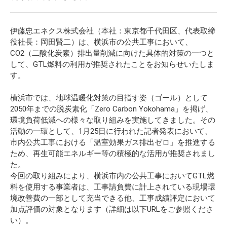
伊藤忠エネクス株式会社（本社：東京都千代田区、代表取締
役社長：岡田賢二）は、横浜市の公共工事において、
CO2（二酸化炭素）排出量削減に向けた具体的対策の一つと
して、GTL燃料の利用が推奨されたことをお知らせいたしま
す。
横浜市では、地球温暖化対策の目指す姿（ゴール）として
2050年までの脱炭素化「Zero Carbon Yokohama」を掲げ、
環境負荷低減への様々な取り組みを実施してきました。その
活動の一環として、1月25日に行われた記者発表において、
市内公共工事における「温室効果ガス排出ゼロ」を推進する
ため、再生可能エネルギー等の積極的な活用が推奨されまし
た。
今回の取り組みにより、横浜市内の公共工事においてGTL燃
料を使用する事業者は、工事請負費に計上されている現場環
境改善費の一部として充当できる他、工事成績評定において
加点評価の対象となります（詳細は以下URLをご参照くださ
い）。