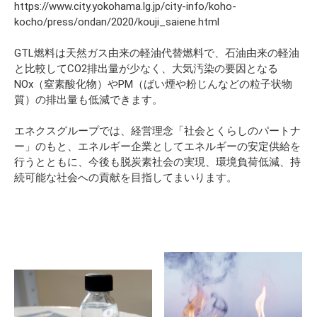
https://www.city.yokohama.lg.jp/city-info/koho-
kocho/press/ondan/2020/kouji_saiene.html
GTL燃料は天然ガス由来の軽油代替燃料で、石油由来の軽油
と比較してCO2排出量が少なく、大気汚染の要因となる
NOx（窒素酸化物）やPM（ばい煙や粉じんなどの粒子状物
質）の排出量も低減できます。
エネクスグループでは、経営理念「社会とくらしのパートナ
ー」のもと、エネルギー企業としてエネルギーの安定供給を
行うとともに、今後も脱炭素社会の実現、環境負荷低減、持
続可能な社会への貢献を目指してまいります。